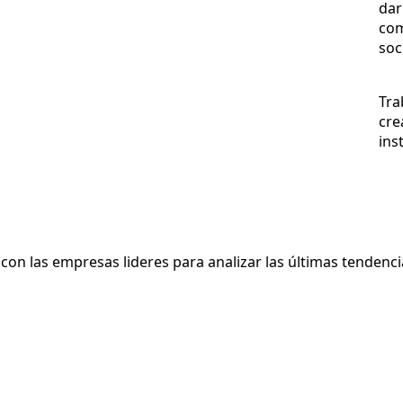
dar
com
soc
Tra
cre
ins
on las empresas lideres para analizar las últimas tendenci